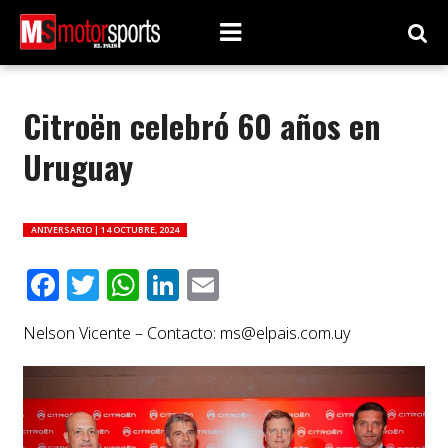
Citroën celebró 60 años en
Uruguay
ANIVERSARIO |
14 OCTUBRE, 2024
Facebook
Twitter
WhatsApp
LinkedIn
Email
Nelson Vicente – Contacto:
ms@elpais.com.uy