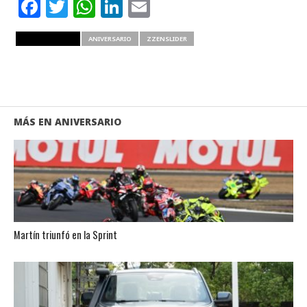
Facebook
Twitter
WhatsApp
LinkedIn
Email
RELATED ITEMS
ANIVERSARIO
ZZENSLIDER
MÁS EN ANIVERSARIO
Martín triunfó en la Sprint