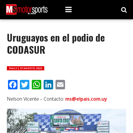
Uruguayos en el podio de
CODASUR
RALLY |
27 AGOSTO, 2024
Facebook
Twitter
WhatsApp
LinkedIn
Email
Nelson Vicente – Contacto:
ms@elpais.com.uy