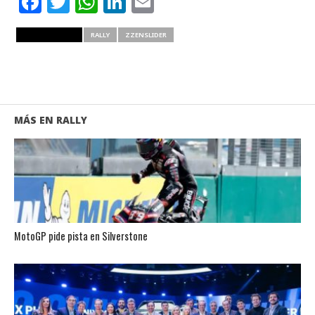
Facebook
Twitter
WhatsApp
LinkedIn
Email
RELATED ITEMS
RALLY
ZZENSLIDER
MÁS EN RALLY
MotoGP pide pista en Silverstone