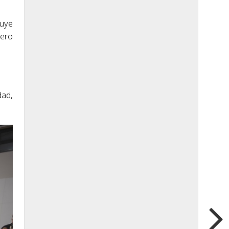
luye
sero
dad,