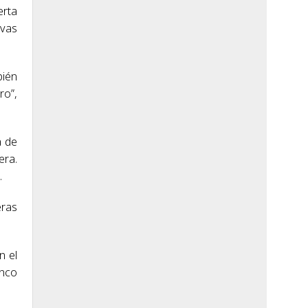
erta
ivas
bién
ro”,
a de
era.
.
eras
n el
inco