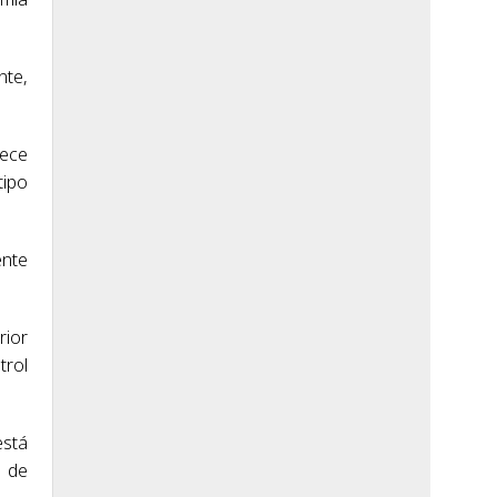
nte,
rece
tipo
ente
rior
trol
está
o de