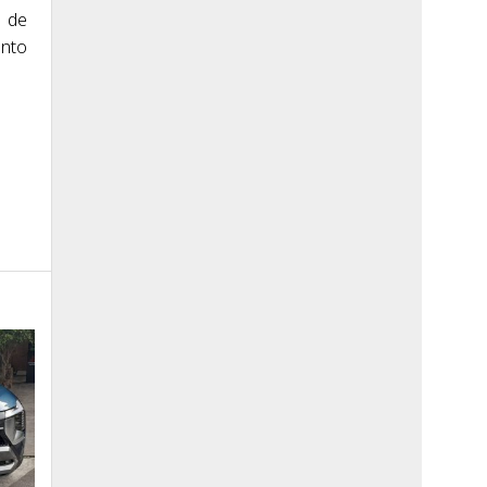
o de
ento