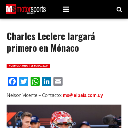
Charles Leclerc largará
primero en Mónaco
FORMULA UNO |
25 MAYO, 2024
Facebook
Twitter
WhatsApp
LinkedIn
Email
Nelson Vicente – Contacto:
ms@elpais.com.uy