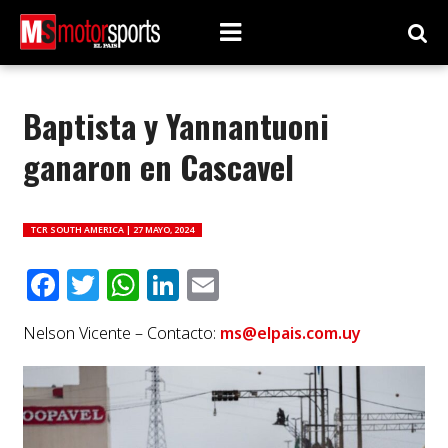
Baptista y Yannantuoni
ganaron en Cascavel
TCR SOUTH AMERICA |
27 MAYO, 2024
Facebook
Twitter
WhatsApp
LinkedIn
Email
Nelson Vicente – Contacto:
ms@elpais.com.uy