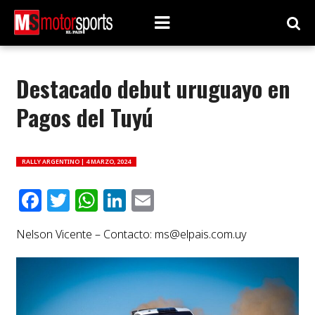
Destacado debut uruguayo en
Pagos del Tuyú
RALLY ARGENTINO |
4 MARZO, 2024
Facebook
Twitter
WhatsApp
LinkedIn
Email
Nelson Vicente – Contacto:
ms@elpais.com.uy