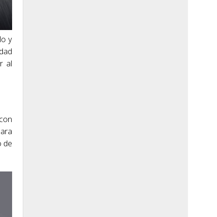
lo y
idad
r al
 con
para
o de