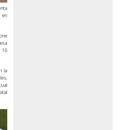
enta
a en
pone
lesa
s 10
n la
les,
cual
ital