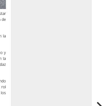
star
a de
n la
ño y
n la
udaz
ando
 rol
 los