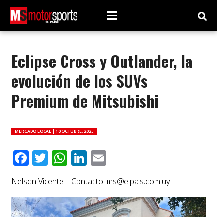
Eclipse Cross y Outlander, la
evolución de los SUVs
Premium de Mitsubishi
MERCADO LOCAL |
10 OCTUBRE, 2023
Facebook
Twitter
WhatsApp
LinkedIn
Email
Nelson Vicente – Contacto:
ms@elpais.com.uy