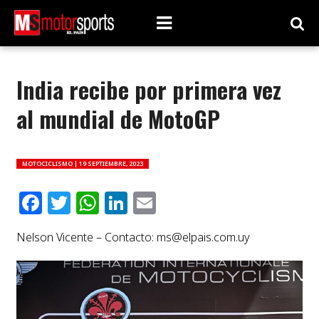
India recibe por primera vez
al mundial de MotoGP
MOTOCICLISMO |
19 SEPTIEMBRE, 2023
Facebook
Twitter
WhatsApp
LinkedIn
Email
Nelson Vicente – Contacto:
ms@elpais.com.uy