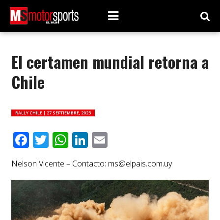
El certamen mundial retorna a
Chile
RALLY CHILE |
27 SEPTIEMBRE, 2023
Facebook
Twitter
WhatsApp
LinkedIn
Email
Nelson Vicente – Contacto:
ms@elpais.com.uy