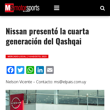
Nissan presentó la cuarta
generación del Qashqai
MERCADO LOCAL |
16 AGOSTO, 2023
Facebook
Twitter
WhatsApp
LinkedIn
Email
Nelson Vicente – Contacto:
ms@elpais.com.uy