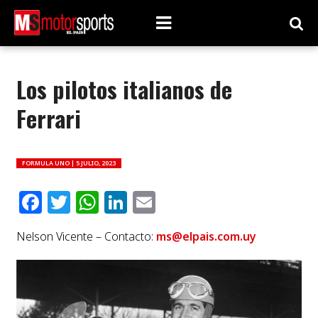
Los pilotos italianos de
Ferrari
FORMULA UNO |
5 JULIO, 2023
Facebook
Twitter
WhatsApp
LinkedIn
Email
Nelson Vicente – Contacto:
ms@elpais.com.uy