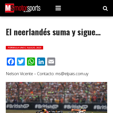
El neerlandés suma y sigue…
FORMULA UNO |
9 JULIO, 2023
Facebook
Twitter
WhatsApp
LinkedIn
Email
Nelson Vicente – Contacto:
ms@elpais.com.uy