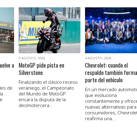
VER NOTA
VER NOTA
5 AGOSTO, 2026
4 AGOSTO, 2026
uelve a
MotoGP pide pista en
Chevrolet: cuando el
Silverstone
respaldo también form
parte del vehículo
Finalizando el clásico receso
les de
veraniego, el Campeonato
En un mercado automot
la
del Mundo de MotoGP
que evoluciona
de
encara la disputa de la
constantemente y ofrec
decimotercera...
nuevas alternativas para
consumidores, Chevrole
reafirma una...