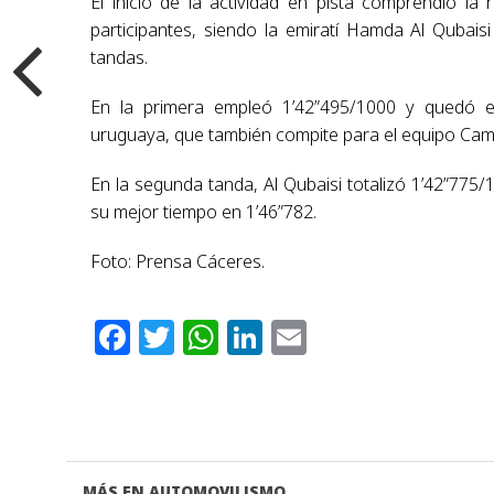
El inicio de la actividad en pista comprendió la
participantes, siendo la emiratí Hamda Al Qubai
tandas.
En la primera empleó 1’42”495/1000 y quedó e
uruguaya, que también compite para el equipo Cam
En la segunda tanda, Al Qubaisi totalizó 1’42”77
su mejor tiempo en 1’46”782.
Foto: Prensa Cáceres.
Facebook
Twitter
WhatsApp
LinkedIn
Email
MÁS EN AUTOMOVILISMO