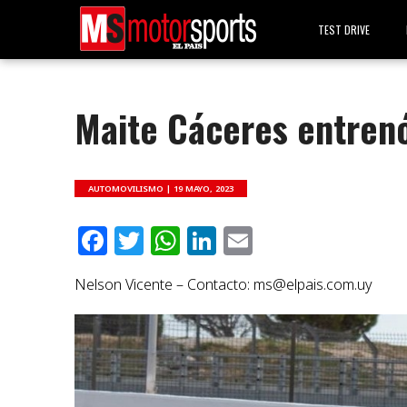
TEST DRIVE
Maite Cáceres entren
AUTOMOVILISMO |
19 MAYO, 2023
Facebook
Twitter
WhatsApp
LinkedIn
Email
Nelson Vicente – Contacto:
ms@elpais.com.uy