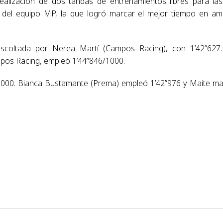
 realización de dos tandas de entrenamientos libres para la
si del equipo MP, la que logró marcar el mejor tiempo en a
scoltada por Nerea Martí (Campos Racing), con 1’42”627
pos Racing, empleó 1’44”846/1000.
5/1000. Bianca Bustamante (Prema) empleó 1’42”976 y Maite m