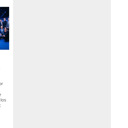
a
or
e
 los
t