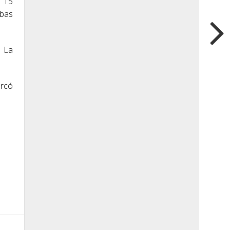
s 15
mbas
. La
arcó