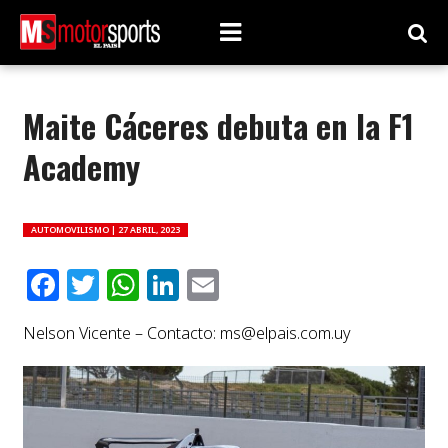
Maite Cáceres debuta en la F1
Academy
AUTOMOVILISMO |
27 ABRIL, 2023
Facebook
Twitter
WhatsApp
LinkedIn
Email
Nelson Vicente – Contacto:
ms@elpais.com.uy