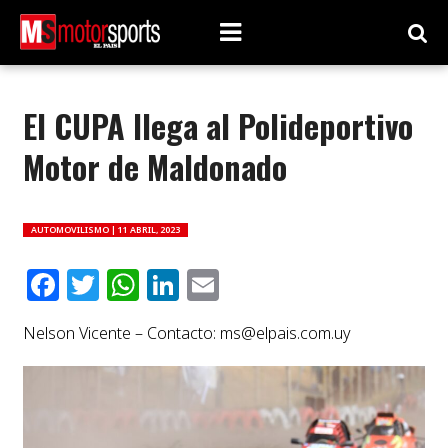
El CUPA llega al Polideportivo
Motor de Maldonado
AUTOMOVILISMO |
11 ABRIL, 2023
Facebook
Twitter
WhatsApp
LinkedIn
Email
Nelson Vicente – Contacto:
ms@elpais.com.uy