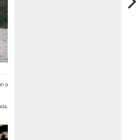
án a
ada,