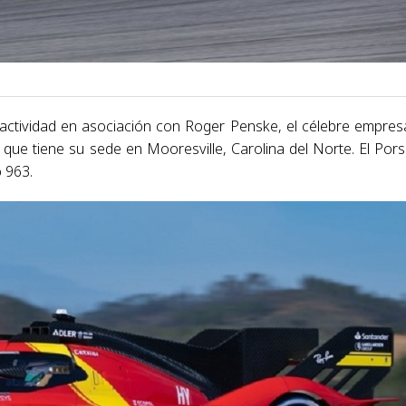
ctividad en asociación con Roger Penske, el célebre empres
que tiene su sede en Mooresville, Carolina del Norte. El Por
 963.