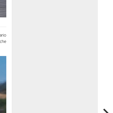
ario
sche