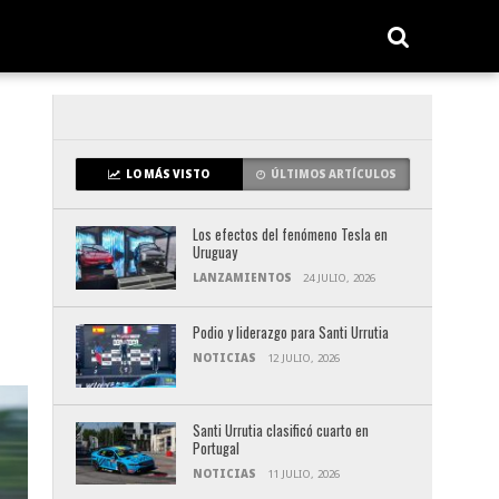
LO MÁS VISTO
ÚLTIMOS ARTÍCULOS
Los efectos del fenómeno Tesla en
Uruguay
LANZAMIENTOS
24 JULIO, 2026
Podio y liderazgo para Santi Urrutia
NOTICIAS
12 JULIO, 2026
Santi Urrutia clasificó cuarto en
Portugal
NOTICIAS
11 JULIO, 2026