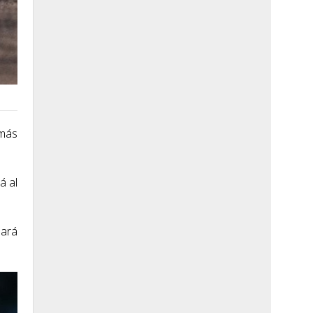
 más
á al
pará