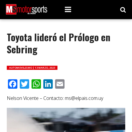
Toyota lideró el Prólogo en
Sebring
AUTOMOVILISMO |
13 MARZO, 2023
Facebook
Twitter
WhatsApp
LinkedIn
Email
Nelson Vicente – Contacto:
ms@elpais.com.uy