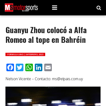
Guanyu Zhou colocó a Alfa
Romeo al tope en Bahréin
FORMULA UNO |
24 FEBRERO, 2023
Facebook
Twitter
WhatsApp
LinkedIn
Email
Nelson Vicente – Contacto:
ms@elpais.com.uy