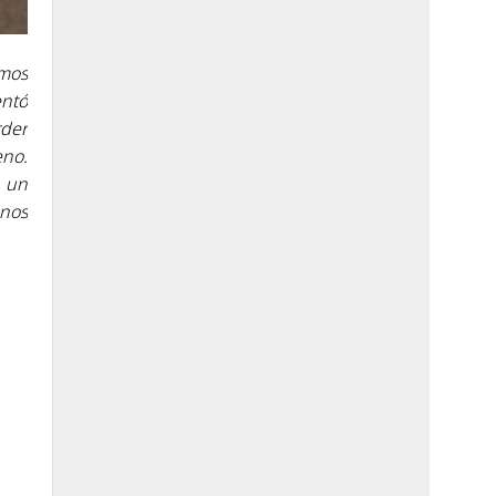
emos
entó
rder
eno.
a un
enos