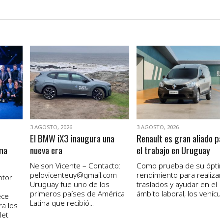
VER NOTA
VER NOTA
3 AGOSTO, 2026
3 AGOSTO, 2026
El BMW iX3 inaugura una
Renault es gran aliado p
ma
nueva era
el trabajo en Uruguay
Nelson Vicente – Contacto:
Como prueba de su ópt
pelovicenteuy@gmail.com
rendimiento para realiza
otor
Uruguay fue uno de los
traslados y ayudar en el
primeros países de América
ámbito laboral, los vehícul
ece
Latina que recibió...
ra los
let