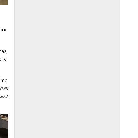
 que
ras,
, el
ximo
rias
daba