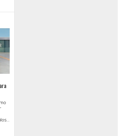
ara
imo
r
os...