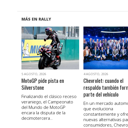
MÁS EN RALLY
VER NOTA
VER NOTA
5 AGOSTO, 2026
4 AGOSTO, 2026
MotoGP pide pista en
Chevrolet: cuando el
Silverstone
respaldo también for
parte del vehículo
Finalizando el clásico receso
veraniego, el Campeonato
En un mercado autom
del Mundo de MotoGP
que evoluciona
encara la disputa de la
constantemente y ofr
decimotercera...
nuevas alternativas pa
consumidores, Chevro