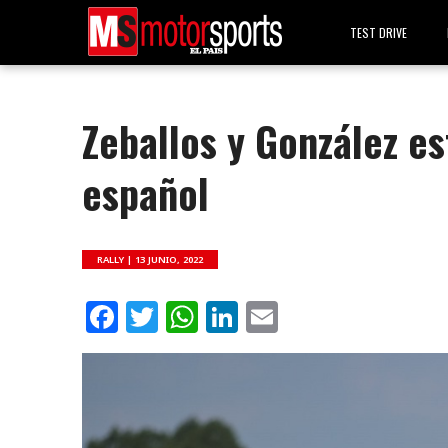
TEST DRIVE
Zeballos y González es
español
RALLY |
13 JUNIO, 2022
Facebook
Twitter
WhatsApp
LinkedIn
Email