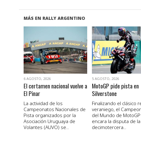
MÁS EN RALLY ARGENTINO
VER NOTA
VER NOTA
6 AGOSTO, 2026
5 AGOSTO, 2026
El certamen nacional vuelve a
MotoGP pide pista en
El Pinar
Silverstone
La actividad de los
Finalizando el clásico 
Campeonatos Nacionales de
veraniego, el Campeo
Pista organizados por la
del Mundo de MotoGP
Asociación Uruguaya de
encara la disputa de la
Volantes (AUVO) se...
decimotercera...