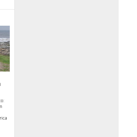
a
o:
m
rica