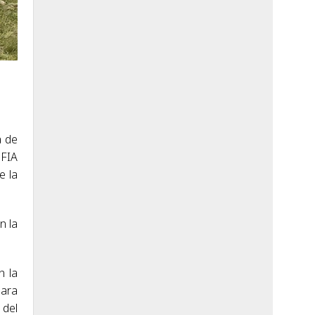
a de
 FIA
e la
n la
n la
para
 del