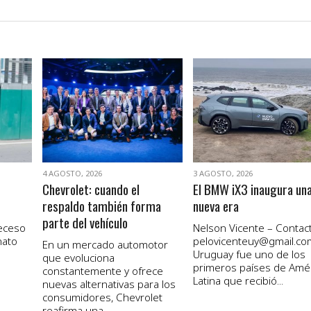
VER NOTA
VER NOTA
4 AGOSTO, 2026
3 AGOSTO, 2026
Chevrolet: cuando el
El BMW iX3 inaugura un
respaldo también forma
nueva era
parte del vehículo
receso
Nelson Vicente – Contact
nato
pelovicenteuy@gmail.co
En un mercado automotor
Uruguay fue uno de los
que evoluciona
primeros países de Amé
constantemente y ofrece
Latina que recibió...
nuevas alternativas para los
consumidores, Chevrolet
reafirma una...