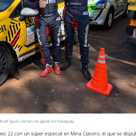
o Rodr´íguez vienen de ganar en Paraguay.
es 22 con un súper especial en Mina Clavero, el que se dispu