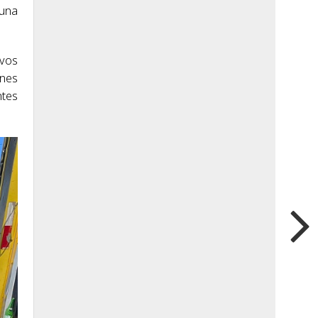
 una
evos
enes
ntes