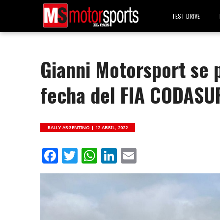
TEST DRIVE
Gianni Motorsport se 
fecha del FIA CODASU
RALLY ARGENTINO |
12 ABRIL, 2022
Facebook
Twitter
WhatsApp
LinkedIn
Email