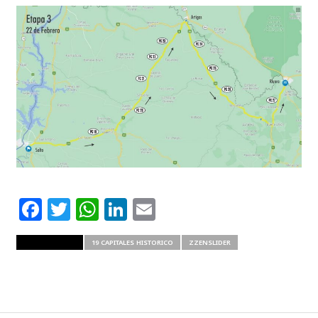
Facebook
Twitter
WhatsApp
LinkedIn
Email
RELATED ITEMS
19 CAPITALES HISTORICO
ZZENSLIDER