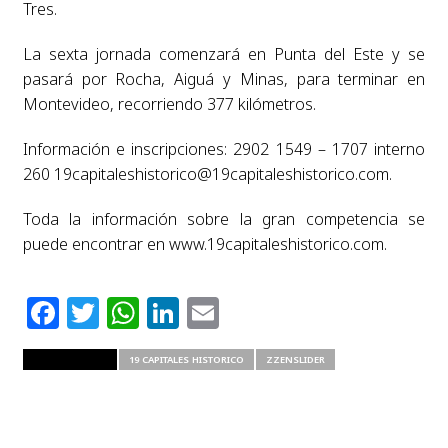
Tres.
La sexta jornada comenzará en Punta del Este y se
pasará por Rocha, Aiguá y Minas, para terminar en
Montevideo, recorriendo 377 kilómetros.
Información e inscripciones: 2902 1549 – 1707 interno
260
19capitaleshistorico@19capitaleshistorico.com
.
Toda la información sobre la gran competencia se
puede encontrar en www.19capitaleshistorico.com.
Facebook
Twitter
WhatsApp
LinkedIn
Email
RELATED ITEMS
19 CAPITALES HISTORICO
ZZENSLIDER