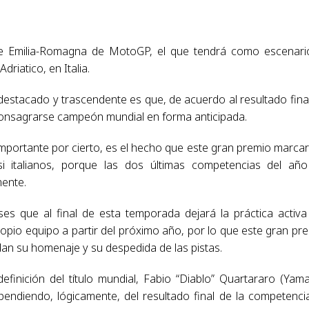
de Emilia-Romagna de MotoGP, el que tendrá como escenari
riatico, en Italia.
destacado y trascendente es que, de acuerdo al resultado fina
consagrarse campeón mundial en forma anticipada.
mportante por cierto, es el hecho que este gran premio marcar
si italianos, porque las dos últimas competencias del añ
mente.
ses que al final de esta temporada dejará la práctica activa
opio equipo a partir del próximo año, por lo que este gran pr
dan su homenaje y su despedida de las pistas.
efinición del título mundial, Fabio “Diablo” Quartararo (Yam
ndiendo, lógicamente, del resultado final de la competencia