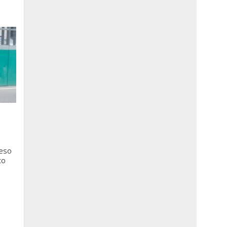
ceso
to