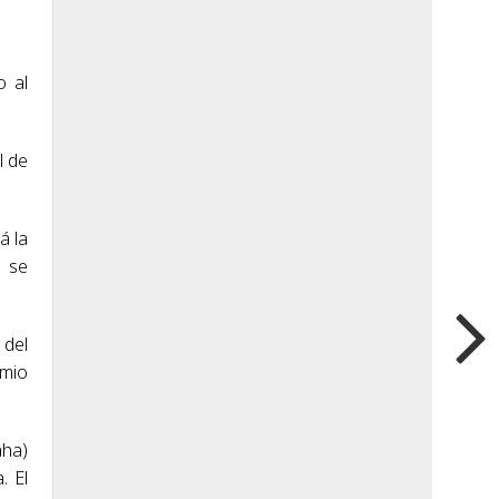
o al
l de
á la
o se
 del
emio
aha)
. El