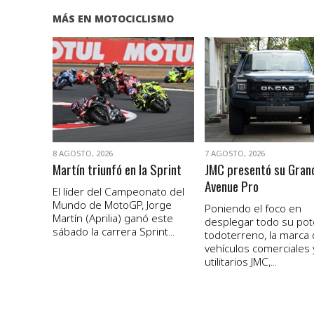
MÁS EN MOTOCICLISMO
VER NOTA
VER NOTA
8 AGOSTO, 2026
7 AGOSTO, 2026
Martín triunfó en la Sprint
JMC presentó su Gran
Avenue Pro
El líder del Campeonato del
Mundo de MotoGP, Jorge
Poniendo el foco en
Martín (Aprilia) ganó este
desplegar todo su pot
sábado la carrera Sprint...
todoterreno, la marca
vehículos comerciales 
utilitarios JMC,...