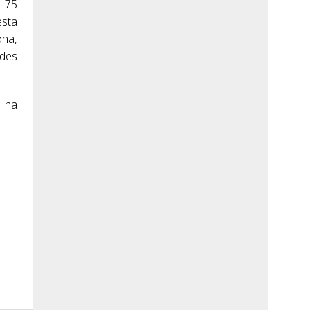
n 75
esta
ona,
ades
e ha