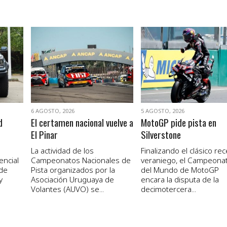
VER NOTA
VER NOTA
6 AGOSTO, 2026
5 AGOSTO, 2026
d
El certamen nacional vuelve a
MotoGP pide pista en
El Pinar
Silverstone
La actividad de los
Finalizando el clásico re
encial
Campeonatos Nacionales de
veraniego, el Campeona
 de
Pista organizados por la
del Mundo de MotoGP
y
Asociación Uruguaya de
encara la disputa de la
Volantes (AUVO) se...
decimotercera...