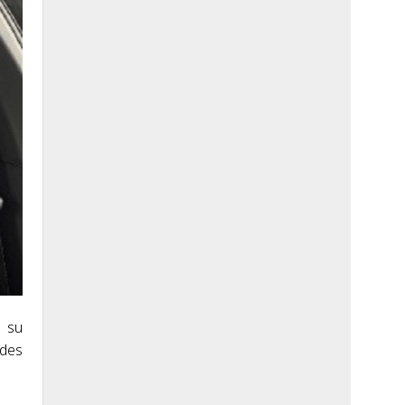
a su
ades