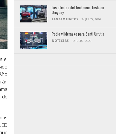
Los efectos del fenómeno Tesla en
Uruguay
LANZAMIENTOS
24 JULIO, 2026
Podio y liderazgo para Santi Urrutia
NOTICIAS
12 JULIO, 2026
s el
sido
 Año
erán
gama
s de
adas
 LED
 que