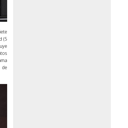
iete
d (5
luye
ntos
rama
n de