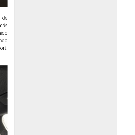
d de
emás
nido
rado
ort,