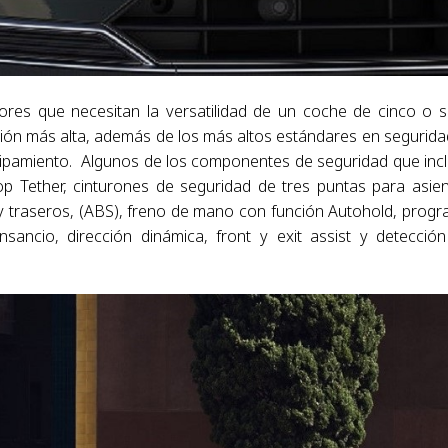
res que necesitan la versatilidad de un coche de cinco o s
ción más alta, además de los más altos estándares en segurida
equipamiento. Algunos de los componentes de seguridad que inc
Top Tether, cinturones de seguridad de tres puntas para asie
 y traseros, (ABS), freno de mano con función Autohold, prog
ansancio, dirección dinámica, front y exit assist y detecció