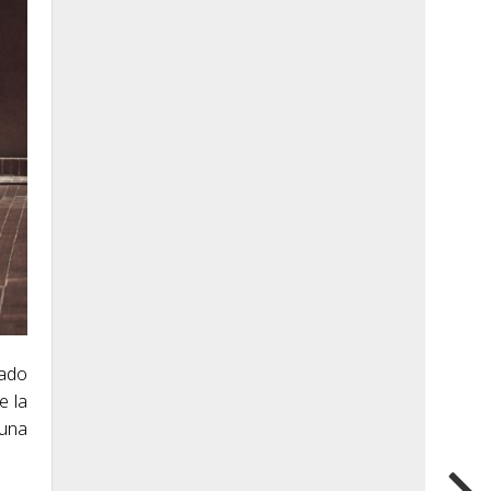
tado
e la
 una