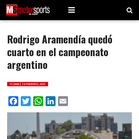
Rodrigo Aramendía quedó
cuarto en el campeonato
argentino
TC2000 |
16 FEBRERO, 2021
Facebook
Twitter
WhatsApp
LinkedIn
Email