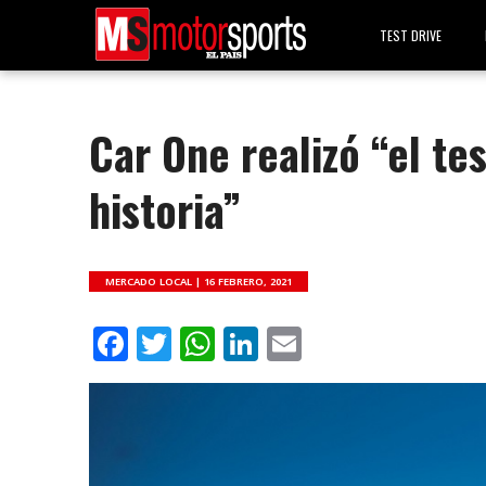
TEST DRIVE
Car One realizó “el te
historia”
MERCADO LOCAL |
16 FEBRERO, 2021
Facebook
Twitter
WhatsApp
LinkedIn
Email