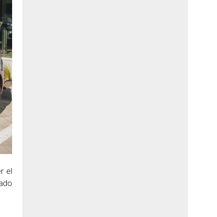
r el
cado