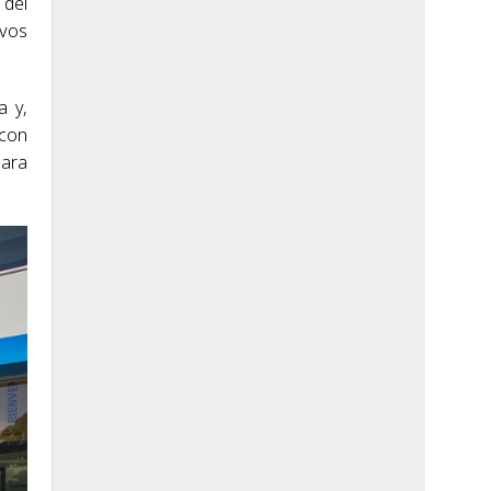
 del
ivos
a y,
 con
iara