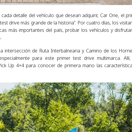
 cada detalle del vehículo que desean adquirir, Car One, el pr
st drive más grande de la historia”. Por cuatro días, los visita
as más importantes del país, probar los vehículos y disfruta
.
la intersección de Ruta Interbalnearia y Camino de los Horn
specialmente para este primer test drive multimarca. Allí,
Pick Up 4×4 para conocer de primera mano las característic