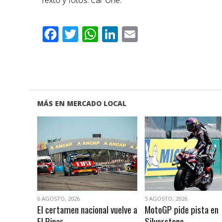
Facebook
Twitter
WhatsApp
LinkedIn
Email
MÁS EN MERCADO LOCAL
VER NOTA
VER NOTA
6 AGOSTO, 2026
5 AGOSTO, 2026
El certamen nacional vuelve a
MotoGP pide pista en
El Pinar
Silverstone