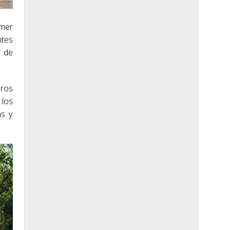
imer
ntes
r de
eros
 los
as y