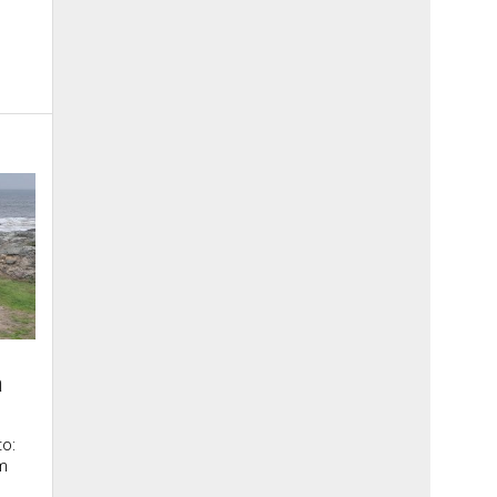
a
o:
m