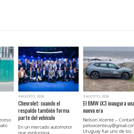
VER NOTA
VER NOTA
4 AGOSTO, 2026
3 AGOSTO, 2026
Chevrolet: cuando el
El BMW iX3 inaugura un
respaldo también forma
nueva era
parte del vehículo
receso
Nelson Vicente – Contact
nato
pelovicenteuy@gmail.co
En un mercado automotor
Uruguay fue uno de los
que evoluciona