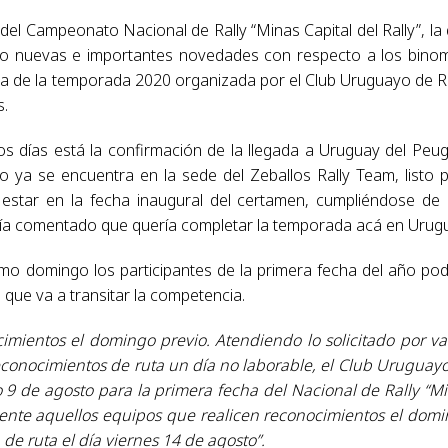
del Campeonato Nacional de Rally “Minas Capital del Rally”, la
ndo nuevas e importantes novedades con respecto a los bino
a de la temporada 2020 organizada por el Club Uruguayo de Ra
s.
os días está la confirmación de la llegada a Uruguay del Peu
o ya se encuentra en la sede del Zeballos Rally Team, listo 
r estar en la fecha inaugural del certamen, cumpliéndose de
bía comentado que quería completar la temporada acá en Urug
imo domingo los participantes de la primera fecha del año po
 que va a transitar la competencia.
mientos el domingo previo. Atendiendo lo solicitado por va
 reconocimientos de ruta un día no laborable, el Club Uruguay
o 9 de agosto para la primera fecha del Nacional de Rally “M
amente aquellos equipos que realicen reconocimientos el dom
 de ruta el día viernes 14 de agosto”.