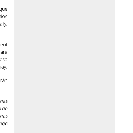
 que
mios
lly,
geot
para
 esa
uay.
drán
rias
o de
inas
ingo