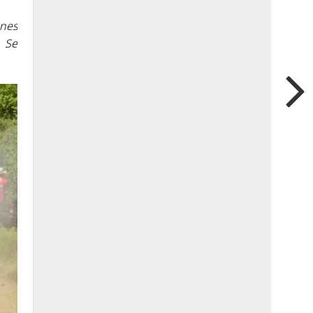
ones
. Se