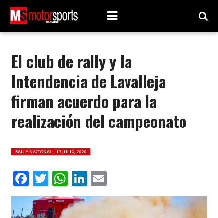
El club de rally y la
Intendencia de Lavalleja
firman acuerdo para la
realización del campeonato
RALLY NACIONAL |
17 JULIO, 2020
Facebook
Twitter
WhatsApp
LinkedIn
Email