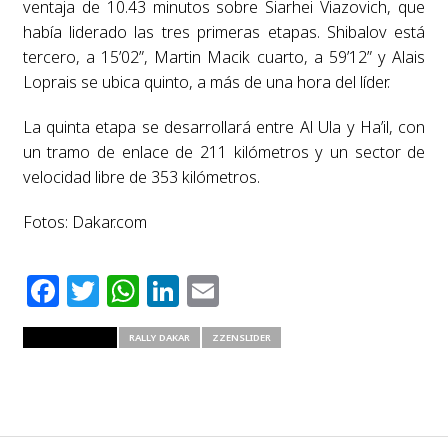
ventaja de 10.43 minutos sobre Siarhei Viazovich, que
había liderado las tres primeras etapas. Shibalov está
tercero, a 15’02”, Martin Macik cuarto, a 59’12” y Alais
Loprais se ubica quinto, a más de una hora del líder.
La quinta etapa se desarrollará entre Al Ula y Ha’il, con
un tramo de enlace de 211 kilómetros y un sector de
velocidad libre de 353 kilómetros.
Fotos: Dakar.com
Facebook
Twitter
WhatsApp
LinkedIn
Email
RELATED ITEMS
RALLY DAKAR
ZZENSLIDER