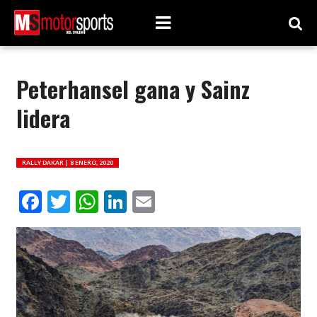
Peterhansel gana y Sainz
lidera
RALLY DAKAR |
8 ENERO, 2020
Facebook
Twitter
WhatsApp
LinkedIn
Email