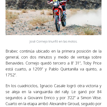
José Cornejo triunfó en las motos.
Brabec continúa ubicado en la primera posición de la
general, con dos minutos y medio de ventaja sobre
Benavides. Cornejo quedó tercero a 8’ 31”, Toby Price
está cuarto, a 12’09” y Pablo Quintanilla va quinto, a
17’52”.
En los cuadriciclos, Ignacio Casale logró otra victoria y
se aleja en la vanguardia del rally. Le ganó por 84
segundos a Giovanni Enrico y por 3’22” a Simon Vitse.
Cuarto en la etapa arribó Alexandre Giroud, seguido por