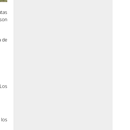
utas
 son
a de
 Los
 los