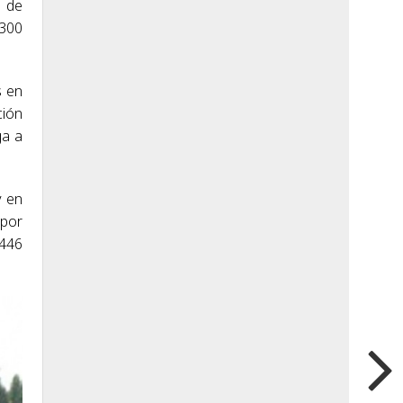
o de
 300
s en
ción
ga a
y en
 por
 446