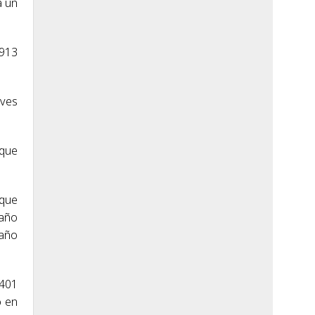
a un
.913
aves
 que
 que
 año
 año
 401
o en