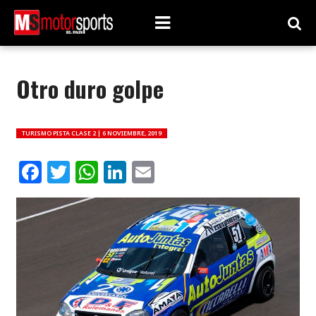
Otro duro golpe
TURISMO PISTA CLASE 2 |
6 NOVIEMBRE, 2019
Facebook
Twitter
WhatsApp
LinkedIn
Email