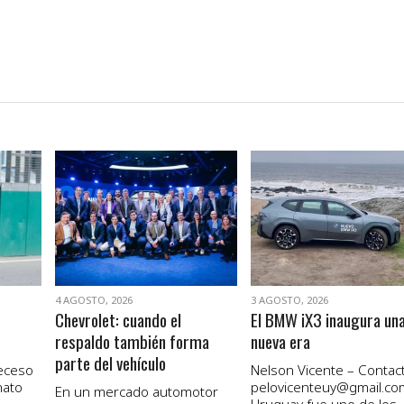
VER NOTA
VER NOTA
4 AGOSTO, 2026
3 AGOSTO, 2026
Chevrolet: cuando el
El BMW iX3 inaugura un
respaldo también forma
nueva era
parte del vehículo
receso
Nelson Vicente – Contact
nato
pelovicenteuy@gmail.co
En un mercado automotor