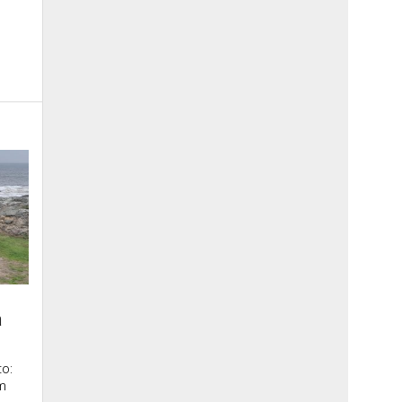
a
o:
m