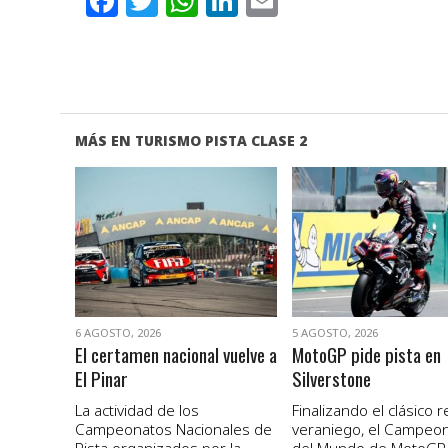
Facebook
Twitter
WhatsApp
LinkedIn
Email
MÁS EN TURISMO PISTA CLASE 2
VER NOTA
VER NOTA
6 AGOSTO, 2026
5 AGOSTO, 2026
El certamen nacional vuelve a
MotoGP pide pista en
El Pinar
Silverstone
La actividad de los
Finalizando el clásico 
Campeonatos Nacionales de
veraniego, el Campeo