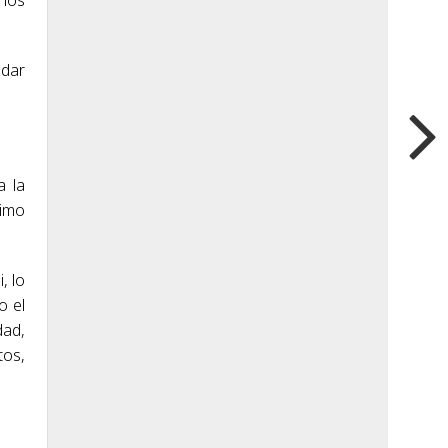
edar
a la
cimo
, lo
o el
dad,
tos,