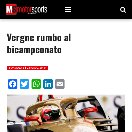
Vergne rumbo al
bicampeonato
FORMULA E |
24 JUNIO, 2019
Facebook
Twitter
WhatsApp
LinkedIn
Email