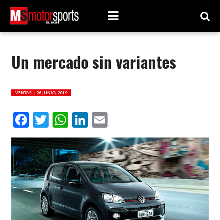
Un mercado sin variantes
VENTAS |
26 JUNIO, 2019
Facebook
Twitter
WhatsApp
LinkedIn
Email