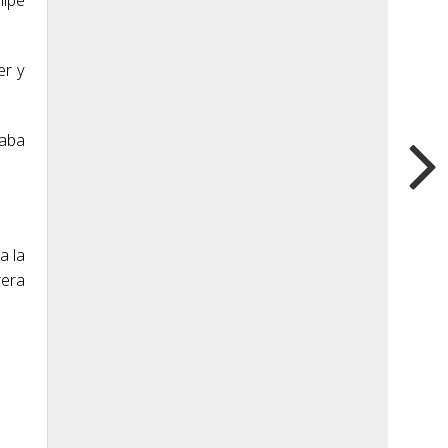
er y
taba
a la
rera