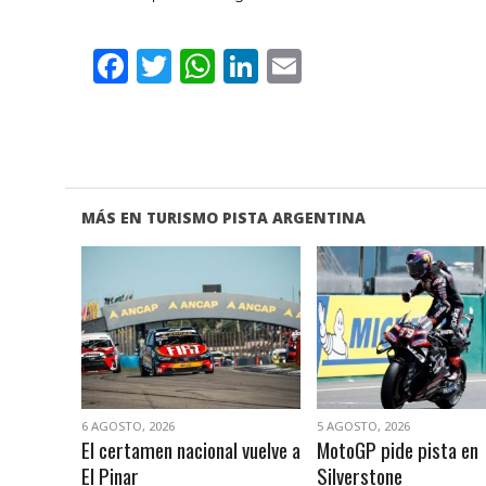
Facebook
Twitter
WhatsApp
LinkedIn
Email
MÁS EN TURISMO PISTA ARGENTINA
VER NOTA
VER NOTA
6 AGOSTO, 2026
5 AGOSTO, 2026
El certamen nacional vuelve a
MotoGP pide pista en
El Pinar
Silverstone