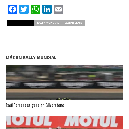
Facebook
Twitter
WhatsApp
LinkedIn
Email
RELATED ITEMS
RALLY MUNDIAL
ZZENSLIDER
MÁS EN RALLY MUNDIAL
Raúl Fernández ganó en Silverstone