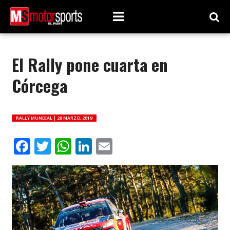
El Rally pone cuarta en
Córcega
RALLY MUNDIAL |
28 MARZO, 2019
Facebook
Twitter
WhatsApp
LinkedIn
Email