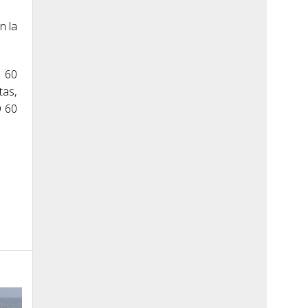
n la
S 60
tas,
D 60