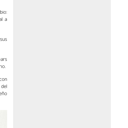
bio:
al a
 sus
ears
no.
 con
 del
ueño