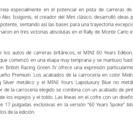
eía especialmente en el potencial en pista de carreras de
lec Issigonis, el creador del Mini clásico, desarrolló ideas 
potente, sentando así las bases para una trayectoria excepci
minaron en tres victorias absolutas en el Rally de Monte Carlo e
 los autos de carreras británicos, el MINI 60 Years Edition
ca, que comenzó en una etapa muy temprana y se mantuvo hast
en British Racing Green IV ofrece una expresión particularm
equeño Premium. Los acabados de la carrocería en color Midn
 Silver metálico y el MINI Yours Lapisluxury Blue no metál
lor de la carrocería elegido se combina con un acabado de pin
e los espejos y el toldo. Las líneas en el cofre con un diseñ
 de 17 pulgadas exclusivas en la versión “60 Years Spoke” bi
los de la edición.