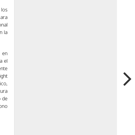
 los
para
onal
n la
, en
a el
ente
ight
ico,
tura
o de
tono