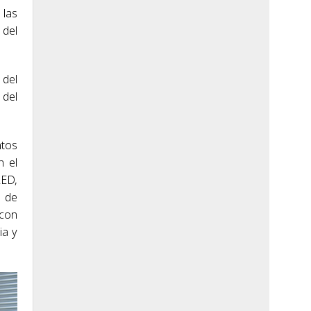
 las
 del
 del
 del
ntos
n el
LED,
e de
 con
ia y