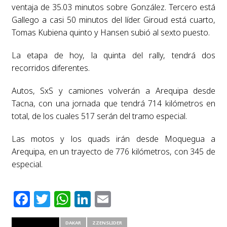
ventaja de 35.03 minutos sobre González. Tercero está
Gallego a casi 50 minutos del líder. Giroud está cuarto,
Tomas Kubiena quinto y Hansen subió al sexto puesto.
La etapa de hoy, la quinta del rally, tendrá dos
recorridos diferentes.
Autos, SxS y camiones volverán a Arequipa desde
Tacna, con una jornada que tendrá 714 kilómetros en
total, de los cuales 517 serán del tramo especial.
Las motos y los quads irán desde Moquegua a
Arequipa, en un trayecto de 776 kilómetros, con 345 de
especial.
Facebook
Twitter
WhatsApp
LinkedIn
Email
RELATED ITEMS
DAKAR
ZZENSLIDER