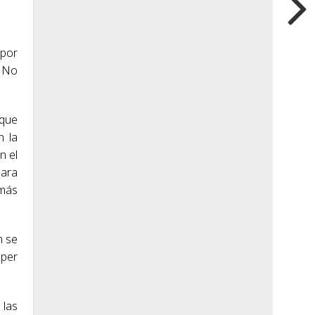
 por
. No
 que
n la
n el
para
 más
n se
úper
 las