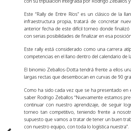
con su tripulación integrada por Rodrigo Zeballos y
Este “Rally de Entre Ríos” es un clásico de la 
infraestructura propia, tratará de concretar n
anterior fecha de este difícil torneo donde finaliz
con serias posibilidades de finalizar en esa posici
Este rally está considerado como una carrera atípi
competencias en el llano dentro del calendario de l
El binomio Zeballos-Dotta tendrá frente a ellos un
largas rectas que desembocan en curvas de 90 gr
Como ha sido cada vez que se ha presentado en es
saber Rodrigo Zeballos “Nuevamente estamos pres
continuar con nuestro aprendizaje, de seguir lo
torneo tan competitivo, teniendo frente a nosotr
supuesto que vamos a tratar de tener un buen trab
con nuestro equipo, con toda lo logística nuestra”.