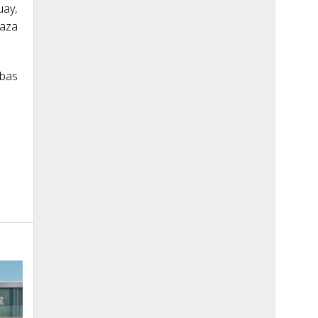
uay,
laza
ebas