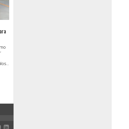
ara
imo
r
os...