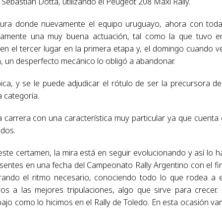
 Sebastián Dotta, utilizando el Peugeot 208 Maxi Rally.
llanura donde nuevamente el equipo uruguayo, ahora con tod
uevamente una muy buena actuación, tal como la que tuvo e
ó en el tercer lugar en la primera etapa y, el domingo cuando v
ón, un desperfecto mecánico lo obligó a abandonar.
ca, y se le puede adjudicar el rótulo de ser la precursora de
a categoría.
a carrera con una característica muy particular ya que cuenta
ados.
te certamen, la mira está en seguir evolucionando y así lo h
entes en una fecha del Campeonato Rally Argentino con el fi
grando el ritmo necesario, conociendo todo lo que rodea a 
os a las mejores tripulaciones, algo que sirve para crecer.
ajo como lo hicimos en el Rally de Toledo. En esta ocasión v