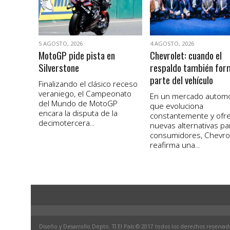
5 AGOSTO, 2026
4 AGOSTO, 2026
MotoGP pide pista en
Chevrolet: cuando el
Silverstone
respaldo también for
parte del vehículo
Finalizando el clásico receso
veraniego, el Campeonato
En un mercado autom
del Mundo de MotoGP
que evoluciona
encara la disputa de la
constantemente y ofr
decimotercera...
nuevas alternativas pa
consumidores, Chevro
reafirma una...
Diseño y Desarrollo Depto. TI El País © 2017 todos los derechos reservad