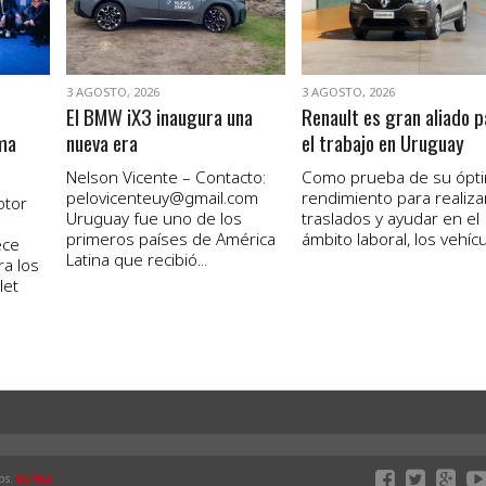
3 AGOSTO, 2026
3 AGOSTO, 2026
El BMW iX3 inaugura una
Renault es gran aliado p
ma
nueva era
el trabajo en Uruguay
Nelson Vicente – Contacto:
Como prueba de su ópt
pelovicenteuy@gmail.com
rendimiento para realiza
otor
Uruguay fue uno de los
traslados y ayudar en el
primeros países de América
ámbito laboral, los vehícul
ece
Latina que recibió...
ra los
let
os.
ELPAIS