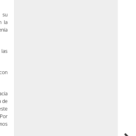
a su
n la
enía
 las
 con
acía
n de
este
 Por
amos