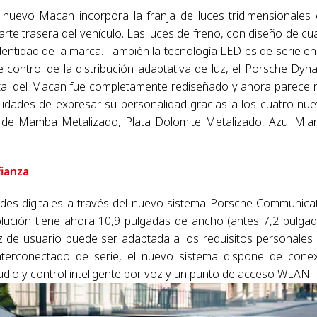
nuevo Macan incorpora la franja de luces tridimensionales
rte trasera del vehículo. Las luces de freno, con diseño de cu
dentidad de la marca. También la tecnología LED es de serie en
 control de la distribución adaptativa de luz, el Porsche Dyn
rontal del Macan fue completamente rediseñado y ahora parece
ilidades de expresar su personalidad gracias a los cuatro nu
rde Mamba Metalizado, Plata Dolomite Metalizado, Azul Mia
fianza
ades digitales a través del nuevo sistema Porsche Communica
olución tiene ahora 10,9 pulgadas de ancho (antes 7,2 pulgad
az de usuario puede ser adaptada a los requisitos personales
terconectado de serie, el nuevo sistema dispone de cone
udio y control inteligente por voz y un punto de acceso WLAN.