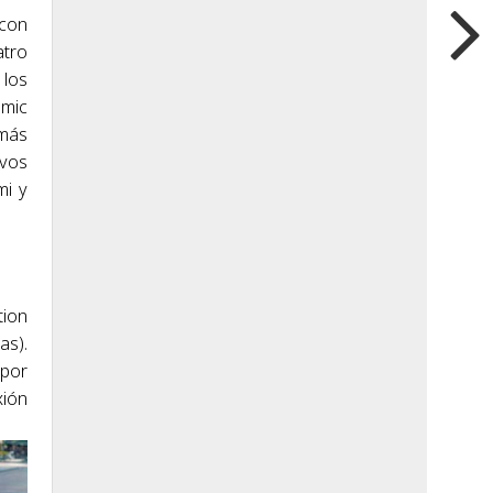
 con
atro
 los
amic
 más
evos
mi y
tion
as).
 por
xión