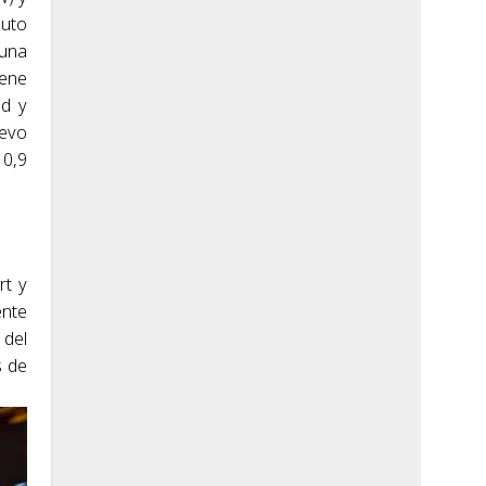
auto
 una
iene
ad y
uevo
10,9
rt y
ente
 del
s de