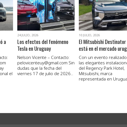
VER NOTA
VER NOTA
24 JULIO, 2026
10 JULIO, 2026
gó a
Los efectos del fenómeno
El Mitsubishi Destinator
Tesla en Uruguay
está en el mercado uru
cto:
Nelson Vicente – Contacto:
Con un evento realizado
com
pelovicenteuy@gmail.com
Sin
las elegantes instalacio
ay
dudas que la fecha del
del Regency Park Hotel,
onal el
viernes 17 de julio de 2026...
Mitsubishi, marca
representada en Uruguay