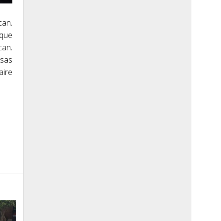
can.
 que
can.
isas
aire