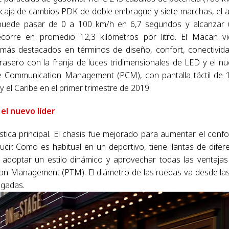
caja de cambios PDK de doble embrague y siete marchas, el 
puede pasar de 0 a 100 km/h en 6,7 segundos y alcanzar
corre en promedio 12,3 kilómetros por litro. El Macan v
más destacados en términos de diseño, confort, conectivid
trasero con la franja de luces tridimensionales de LED y el n
e Communication Management (PCM), con pantalla táctil de 
 el Caribe en el primer trimestre de 2019.
el nuevo líder
tica principal. El chasis fue mejorado para aumentar el confo
ir. Como es habitual en un deportivo, tiene llantas de difer
 adoptar un estilo dinámico y aprovechar todas las ventajas
ction Management (PTM). El diámetro de las ruedas va desde la
lgadas.