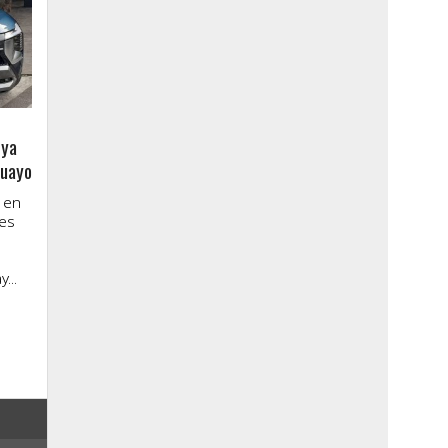
 ya
guayo
 en
nes
...