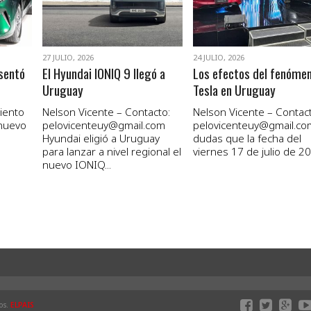
27 JULIO, 2026
24 JULIO, 2026
sentó
El Hyundai IONIQ 9 llegó a
Los efectos del fenóme
Uruguay
Tesla en Uruguay
iento
Nelson Vicente – Contacto:
Nelson Vicente – Contact
 nuevo
pelovicenteuy@gmail.com
pelovicenteuy@gmail.co
Hyundai eligió a Uruguay
dudas que la fecha del
para lanzar a nivel regional el
viernes 17 de julio de 20
nuevo IONIQ...
os.
ELPAIS