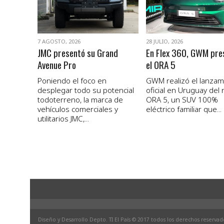
7 AGOSTO, 2026
28 JULIO, 2026
JMC presentó su Grand
En Flex 360, GWM pre
Avenue Pro
el ORA 5
Poniendo el foco en
GWM realizó el lanzam
desplegar todo su potencial
oficial en Uruguay del
todoterreno, la marca de
ORA 5, un SUV 100%
vehículos comerciales y
eléctrico familiar que...
utilitarios JMC,...
Diseño y Desarrollo Depto. TI El País © 2017 todos los derechos reservad