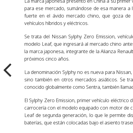
La marca japonesa presentó en China a su primer veh
para ese mercado, sumándose de esa manera a l
fuerte en el ávido mercado chino, que goza de u
vehículos híbridos y eléctricos.
Se trata del Nissan Sylphy Zero Emission, vehícu
modelo Leaf, que ingresará al mercado chino antes
la marca japonesa, integrante de la Alianza Renaul
próximos cinco años.
La denominación Sylphy no es nueva para Nissan, 
sino también en otros mercados asiáticos. Se tra
conocido globalmente como Sentra, también llamad
El Sylphy Zero Emission, primer vehículo eléctric
carrocería con el modelo equipado con motor de co
Leaf de segunda generación, lo que le permite dis
baterías, que están colocadas bajo el asiento trase