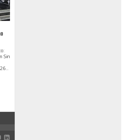
no
o:
m
Sin
26...