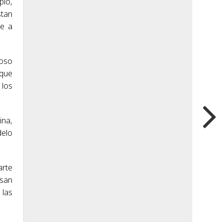
pio,
stan
re a
toso
 que
 los
ina,
delo
arte
ssan
 las