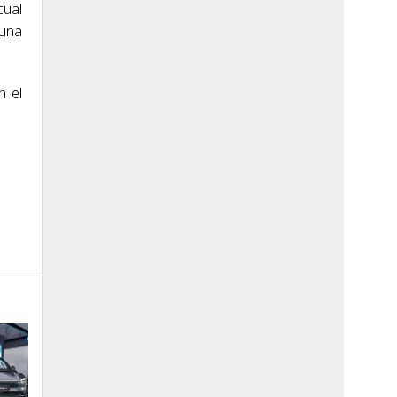
cual
 una
n el