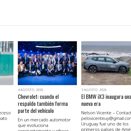
VER NOTA
VER NOTA
4 AGOSTO, 2026
3 AGOSTO, 2026
Chevrolet: cuando el
El BMW iX3 inaugura un
respaldo también forma
nueva era
parte del vehículo
receso
Nelson Vicente – Contact
nato
pelovicenteuy@gmail.co
En un mercado automotor
Uruguay fue uno de los
que evoluciona
primeros países de Amé
constantemente y ofrece