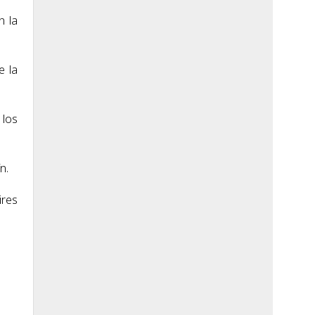
n la
e la
 los
n.
ires