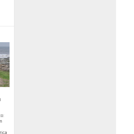
a
o:
m
rica