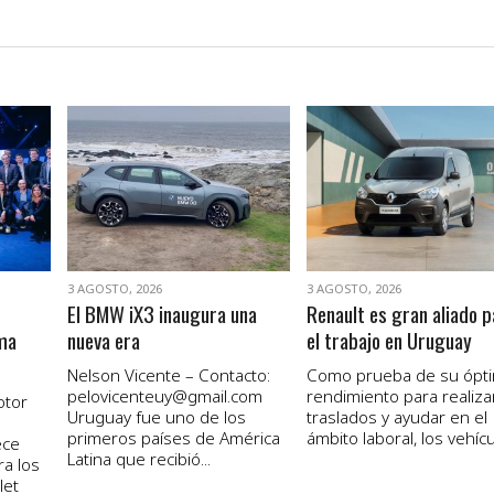
VER NOTA
VER NOTA
3 AGOSTO, 2026
3 AGOSTO, 2026
El BMW iX3 inaugura una
Renault es gran aliado p
ma
nueva era
el trabajo en Uruguay
Nelson Vicente – Contacto:
Como prueba de su ópt
pelovicenteuy@gmail.com
rendimiento para realiza
otor
Uruguay fue uno de los
traslados y ayudar en el
primeros países de América
ámbito laboral, los vehícul
ece
Latina que recibió...
ra los
let