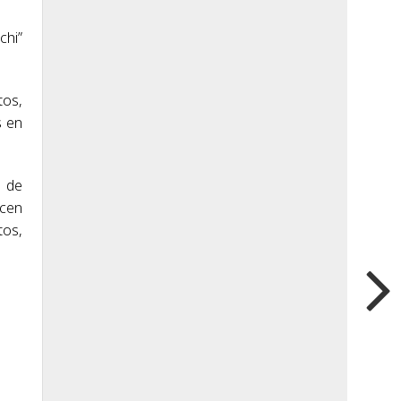
chi”
tos,
s en
a de
acen
tos,