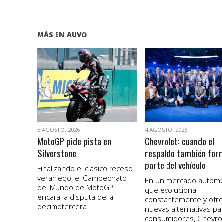
MÁS EN AUVO
VER NOTA
VER NOTA
5 AGOSTO, 2026
4 AGOSTO, 2026
MotoGP pide pista en
Chevrolet: cuando el
Silverstone
respaldo también for
parte del vehículo
Finalizando el clásico receso
veraniego, el Campeonato
En un mercado autom
del Mundo de MotoGP
que evoluciona
encara la disputa de la
constantemente y ofr
decimotercera...
nuevas alternativas pa
consumidores, Chevro