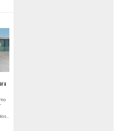
ara
imo
r
os...