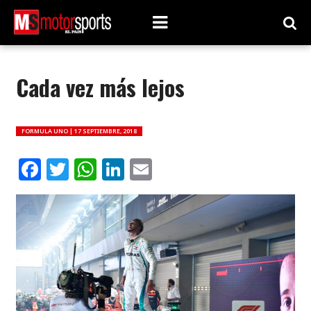
Cada vez más lejos
FORMULA UNO |
17 SEPTIEMBRE, 2018
Facebook
Twitter
WhatsApp
LinkedIn
Email