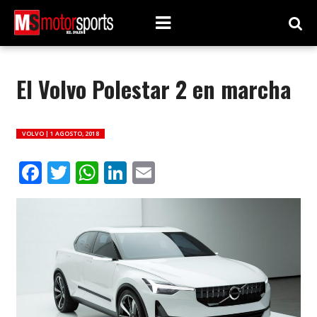
El Volvo Polestar 2 en marcha
VOLVO |
1 AGOSTO, 2018
Facebook
Twitter
WhatsApp
LinkedIn
Email