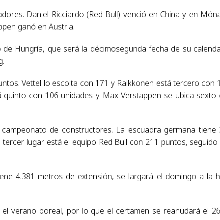
dores. Daniel Ricciardo (Red Bull) venció en China y en Món
pen ganó en Austria.
io de Hungría, que será la décimosegunda fecha de su calenda
g.
ntos. Vettel lo escolta con 171 y Raikkonen está tercero con 
tá quinto con 106 unidades y Max Verstappen se ubica sexto
l campeonato de constructores. La escuadra germana tiene
 tercer lugar está el equipo Red Bull con 211 puntos, seguido
tiene 4.381 metros de extensión, se largará el domingo a la 
 el verano boreal, por lo que el certamen se reanudará el 2