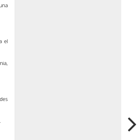
 una
a el
nia,
ndes
.