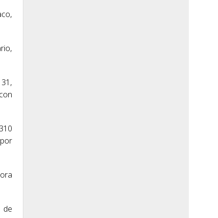
aco,
rio,
131,
 con
 310
 por
hora
6 de