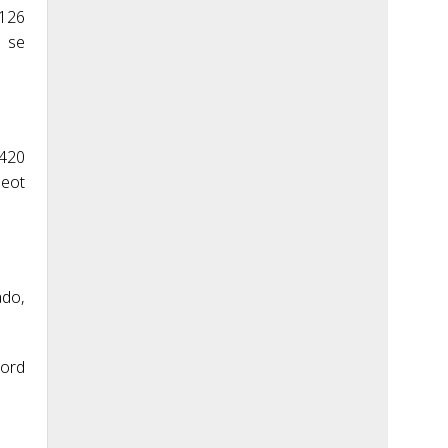
.126
o se
 420
geot
ado,
Ford