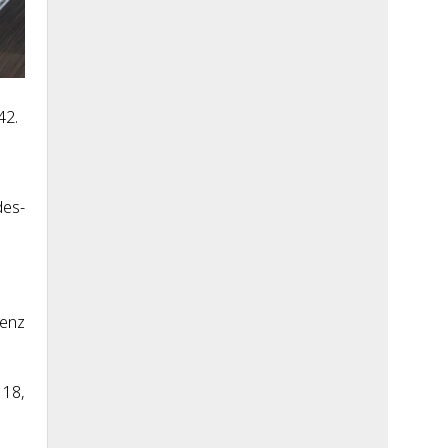
42.
des-
Benz
 18,