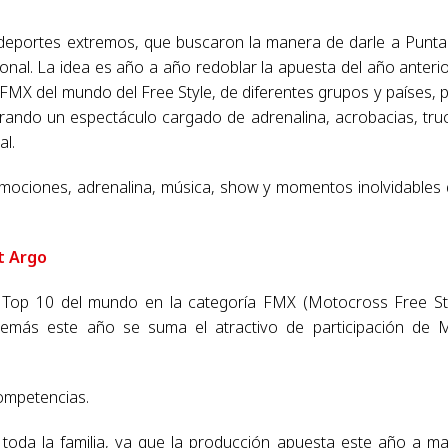
 deportes extremos, que buscaron la manera de darle a Punta
ional. La idea es año a año redoblar la apuesta del año anterior
FMX del mundo del Free Style, de diferentes grupos y países, 
rando un espectáculo cargado de adrenalina, acrobacias, tru
al.
emociones, adrenalina, música, show y momentos inolvidables
at Argo
s Top 10 del mundo en la categoría FMX (Motocross Free St
demás este año se suma el atractivo de participación de
ompetencias.
 toda la familia, ya que la producción apuesta este año a m