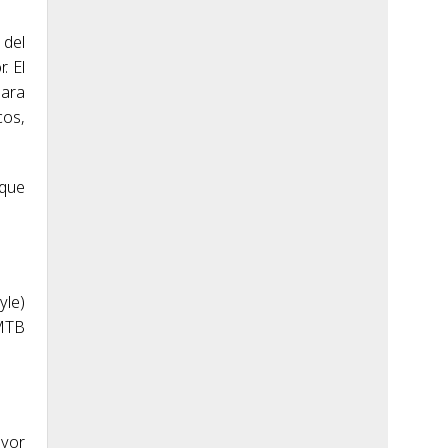
 del
. El
para
cos,
 que
yle)
 MTB
ayor