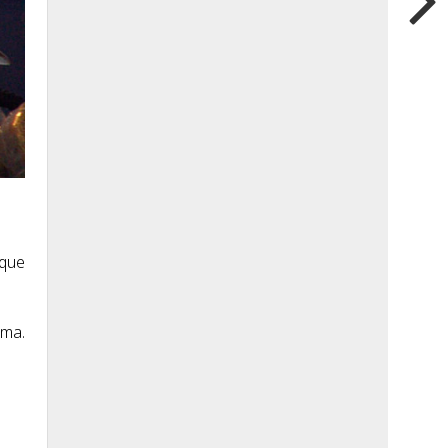
 que
ema.