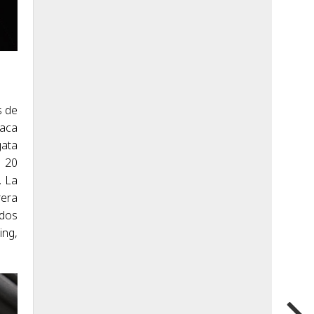
s de
taca
gata
e 20
. La
rera
ados
ing,