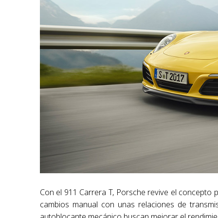
Con el 911 Carrera T, Porsche revive el concepto p
cambios manual con unas relaciones de transmisi
autoblocante mecánico buscan mejorar el rendimient