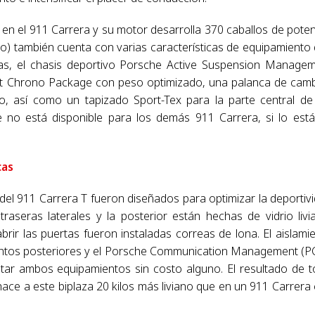
en el 911 Carrera y su motor desarrolla 370 caballos de poten
mo) también cuenta con varias características de equipamiento
llas, el chasis deportivo Porsche Active Suspension Manage
port Chrono Package con peso optimizado, una palanca de cam
 así como un tapizado Sport-Tex para la parte central de
ue no está disponible para los demás 911 Carrera, si lo est
cas
del 911 Carrera T fueron diseñados para optimizar la deportiv
raseras laterales y la posterior están hechas de vidrio livi
brir las puertas fueron instaladas correas de lona. El aislami
sientos posteriores y el Porsche Communication Management (
citar ambos equipamientos sin costo alguno. El resultado de 
hace a este biplaza 20 kilos más liviano que en un 911 Carrera