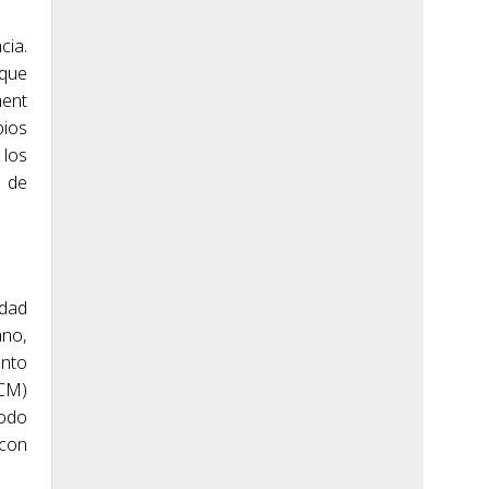
cia.
 que
ment
bios
 los
á de
idad
ano,
ento
PCM)
todo
 con