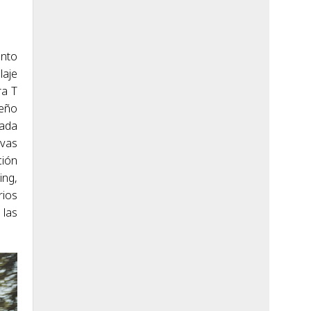
ento
laje
ra T
seño
tada
ivas
ción
ing,
rios
 las