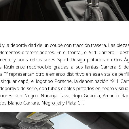
d y la deportividad de un coupé con tracción trasera. Las pieza
lementos diferenciadores. En el frontal, el 911 Carrera T des
mente y unos retrovisores Sport Design pintados en Gris Á
s fácilmente reconocible gracias a sus llantas Carrera S d
a T” representan otro elemento distintivo en esa vista de perfil
 singular capó, el logotipo Porsche, la denominación “911 Car
 deportivo de serie, con tubos dobles pintados en negro y situ
eriores son Negro, Naranja Lava, Rojo Guardia, Amarillo Rac
dos Blanco Carrara, Negro Jet y Plata GT.