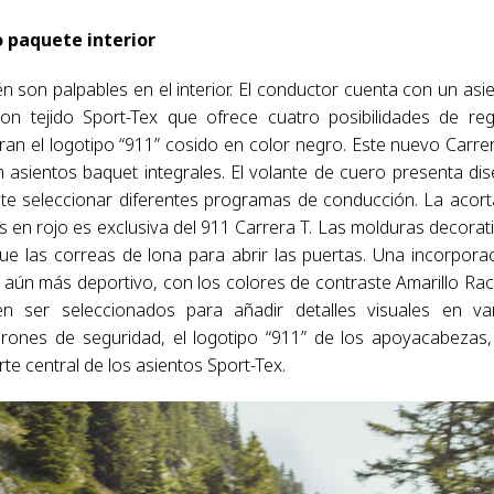
 paquete interior
ién son palpables en el interior. El conductor cuenta con un asi
on tejido Sport-Tex que ofrece cuatro posibilidades de reg
ran el logotipo “911” cosido en color negro. Este nuevo Carre
 asientos baquet integrales. El volante de cuero presenta di
ite seleccionar diferentes programas de conducción. La acor
en rojo es exclusiva del 911 Carrera T. Las molduras decorat
que las correas de lona para abrir las puertas. Una incorpora
 aún más deportivo, con los colores de contraste Amarillo Rac
n ser seleccionados para añadir detalles visuales en va
turones de seguridad, el logotipo “911” de los apoyacabezas,
te central de los asientos Sport-Tex.